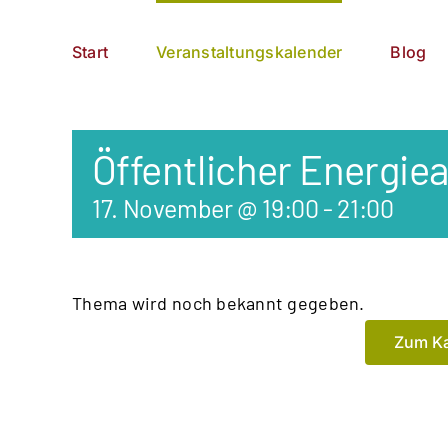
Zum
German
▼
Inhalt
Start
Veranstaltungskalender
Blog
springen
Öffentlicher Energie
17. November @ 19:00
-
21:00
Thema wird noch bekannt gegeben.
Zum Ka