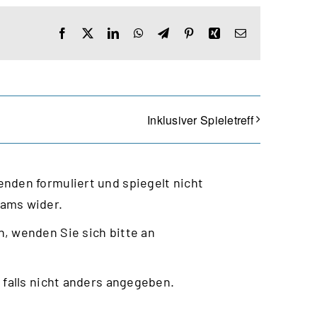
Facebook
X
LinkedIn
WhatsApp
Telegram
Pinterest
Xing
E-
Mail
Inklusiver Spieletreff
nden formuliert und spiegelt nicht
eams wider.
, wenden Sie sich bitte an
 falls nicht anders angegeben.