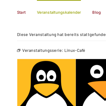
Zum
German
▼
Inhalt
Start
Veranstaltungskalender
Blog
springen
Diese Veranstaltung hat bereits stattgefunde
Veranstaltungsserie:
Linux-Café