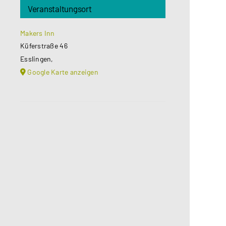
Veranstaltungsort
Makers Inn
Küferstraße 46
Esslingen
,
Google Karte anzeigen
Aus datenschutzrechtlichen
Gründen benötigt Google Maps Ihre
Einwilligung um geladen zu werden.
Mehr Informationen finden Sie
unter
Datenschutzerklärung
.
Akzeptieren