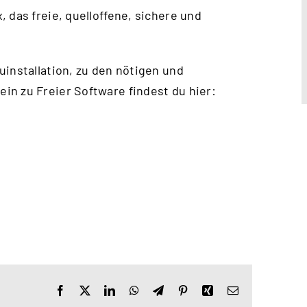
 das freie, quelloffene, sichere und
uinstallation, zu den nötigen und
n zu Freier Software findest du hier:
Facebook
X
LinkedIn
WhatsApp
Telegram
Pinterest
Xing
E-
Mail