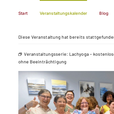
Zum
German
▼
Inhalt
Start
Veranstaltungskalender
Blog
springen
Diese Veranstaltung hat bereits stattgefunde
Veranstaltungsserie:
Lachyoga – kostenlo
ohne Beeinträchtigung