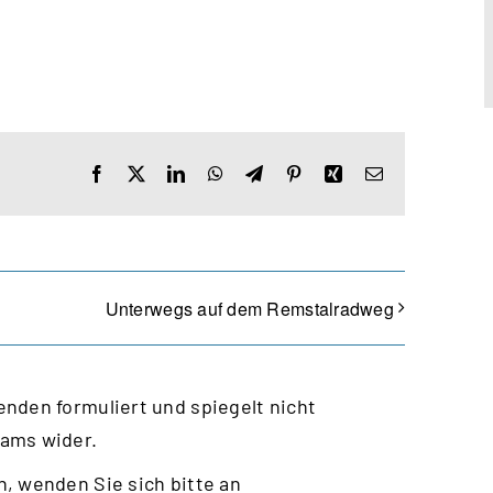
Facebook
X
LinkedIn
WhatsApp
Telegram
Pinterest
Xing
E-
Mail
Unterwegs auf dem Remstalradweg
nden formuliert und spiegelt nicht
eams wider.
, wenden Sie sich bitte an