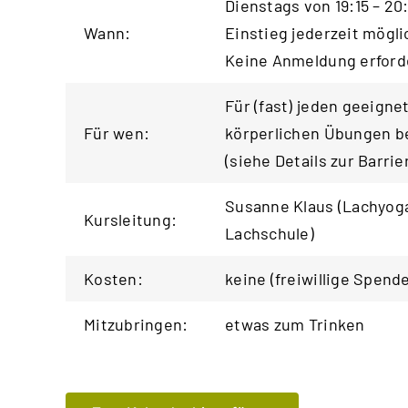
Dienstags von 19:15 – 20
Wann:
Einstieg jederzeit mögli
Keine Anmeldung erforde
Für (fast) jeden geeigne
Für wen:
körperlichen Übungen be
(siehe
Details zur Barrie
Susanne Klaus (Lachyoga
Kursleitung:
Lachschule
)
Kosten:
keine (freiwillige Spend
Mitzubringen:
etwas zum Trinken