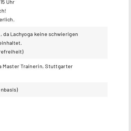
:15 Uhr
ch!
rlich.
t, da Lachyoga keine schwierigen
inhaltet.
refreiheit
)
 Master Trainerin,
Stuttgarter
enbasis)