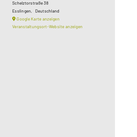
Schelztorstraße 38
Esslingen
,
Deutschland
Google Karte anzeigen
Veranstaltungsort-Website anzeigen
Aus datenschutzrechtlichen
Gründen benötigt Google Maps Ihre
Einwilligung um geladen zu werden.
Mehr Informationen finden Sie
unter
Datenschutzerklärung
.
Akzeptieren