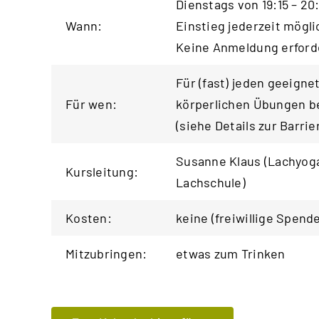
Dienstags von 19:15 – 20
Wann:
Einstieg jederzeit mögli
Keine Anmeldung erforde
Für (fast) jeden geeigne
Für wen:
körperlichen Übungen be
(siehe
Details zur Barrie
Susanne Klaus (Lachyoga
Kursleitung:
Lachschule
)
Kosten:
keine (freiwillige Spend
Mitzubringen:
etwas zum Trinken