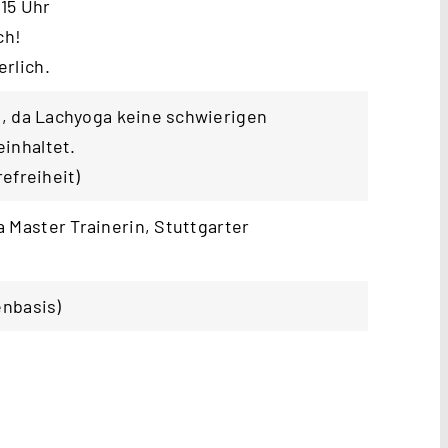
:15 Uhr
ch!
rlich.
t, da Lachyoga keine schwierigen
inhaltet.
refreiheit
)
 Master Trainerin,
Stuttgarter
enbasis)