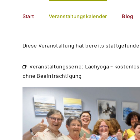
Zum
German
▼
Inhalt
Start
Veranstaltungskalender
Blog
springen
Diese Veranstaltung hat bereits stattgefunde
Veranstaltungsserie:
Lachyoga – kostenlo
ohne Beeinträchtigung