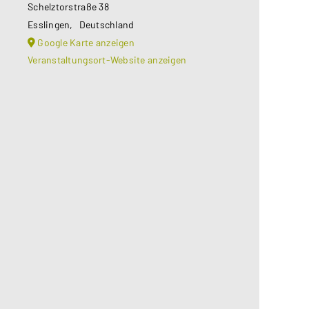
Schelztorstraße 38
Esslingen
,
Deutschland
Google Karte anzeigen
Veranstaltungsort-Website anzeigen
Aus datenschutzrechtlichen
Gründen benötigt Google Maps Ihre
Einwilligung um geladen zu werden.
Mehr Informationen finden Sie
unter
Datenschutzerklärung
.
Akzeptieren