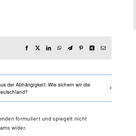
Facebook
X
LinkedIn
WhatsApp
Telegram
Pinterest
Xing
E-
Mail
us der Abhängigkeit: Wie sichern wir die
Deutschland?
nden formuliert und spiegelt nicht
eams wider.