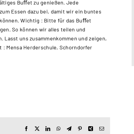
ältiges Buﬀet zu genießen. Jede
 zum Essen dazu bei, damit wir ein buntes
önnen. Wichtig : Bitte für das Buﬀet
gen. So können wir alles teilen und
en. Lasst uns zusammenkommen und zeigen,
rt : Mensa Herderschule, Schorndorfer
Facebook
X
LinkedIn
WhatsApp
Telegram
Pinterest
Xing
E-
Mail