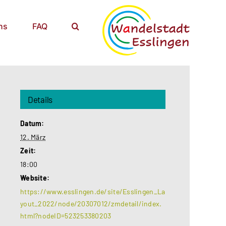
ns
FAQ
Details
Datum:
12. März
Zeit:
18:00
Website:
https://www.esslingen.de/site/Esslingen_La
yout_2022/node/20307012/zmdetail/index.
html?nodeID=523253380203