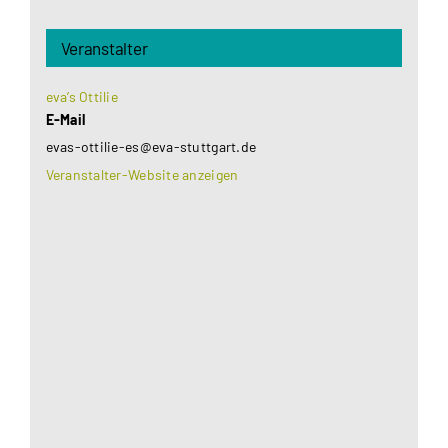
Veranstalter
eva’s Ottilie
E-Mail
evas-ottilie-es@eva-stuttgart.de
Veranstalter-Website anzeigen
Aus datenschutzrechtlichen Gründen benötigt
Google Maps Ihre Einwilligung um geladen zu
werden. Mehr Informationen finden Sie unter
Datenschutzerklärung
.