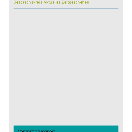
Gesprächskreis Aktuelles Zeitgeschehen
Aus datenschutzrechtlichen Gründen benötigt
Google Maps Ihre Einwilligung um geladen zu
werden. Mehr Informationen finden Sie unter
Datenschutzerklärung
.
Akzeptieren
Veranstaltungsort