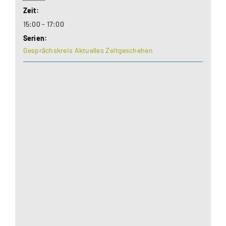
Zeit:
15:00 - 17:00
Serien:
Gesprächskreis Aktuelles Zeitgeschehen
Aus datenschutzrechtlichen Gründen benötigt
Google Maps Ihre Einwilligung um geladen zu
werden. Mehr Informationen finden Sie unter
Datenschutzerklärung
.
Akzeptieren