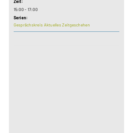
Zeit:
15:00 - 17:00
Serien:
Gesprächskreis Aktuelles Zeitgeschehen
Aus datenschutzrechtlichen Gründen benötigt
Google Maps Ihre Einwilligung um geladen zu
werden. Mehr Informationen finden Sie unter
Datenschutzerklärung
.
Akzeptieren