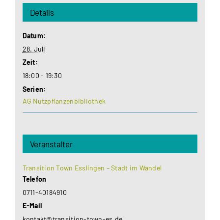
Details
Datum:
28. Juli
Zeit:
18:00 - 19:30
Serien:
AG Nutzpflanzenbibliothek
Veranstalter
Transition Town Esslingen – Stadt im Wandel
Telefon
0711-40184910
E-Mail
kontakt@transition-town-es.de