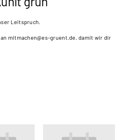
kühlt grün
nser Leitspruch.
 an
mitmachen@es-gruent.de
, damit wir dir