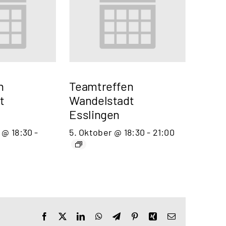
n
Teamtreffen
t
Wandelstadt
Esslingen
 @ 18:30
-
5. Oktober @ 18:30
-
21:00
Facebook
X
LinkedIn
WhatsApp
Telegram
Pinterest
Xing
E-
Mail