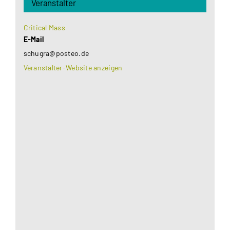
Veranstalter
Critical Mass
E-Mail
schugra@posteo.de
Veranstalter-Website anzeigen
Aus datenschutzrechtlichen Gründen benötigt
Google Maps Ihre Einwilligung um geladen zu
werden. Mehr Informationen finden Sie unter
Datenschutzerklärung
.
Akzeptieren