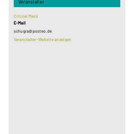
Veranstalter
Critical Mass
E-Mail
schugra@posteo.de
Veranstalter-Website anzeigen
Aus datenschutzrechtlichen Gründen benötigt
Google Maps Ihre Einwilligung um geladen zu
werden. Mehr Informationen finden Sie unter
Datenschutzerklärung
.
Akzeptieren