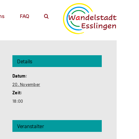
ns
FAQ
Details
Datum:
20. November
Zeit:
18:00
Veranstalter