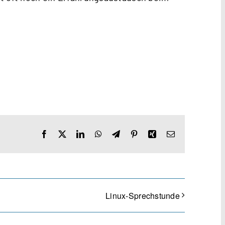
Facebook
X
LinkedIn
WhatsApp
Telegram
Pinterest
Xing
E-
Mail
Linux-Sprechstunde