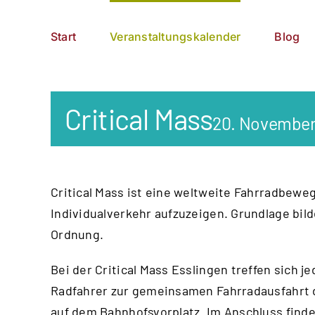
Zum
German
▼
Inhalt
Start
Veranstaltungskalender
Blog
springen
Critical Mass
20. November
Critical Mass ist eine weltweite Fahrrad­bewe
Individual­verkehr aufzu­zeigen. Grundlage bi
Ordnung.
Bei der Critical Mass Esslingen treffen sich 
Radfahrer zur gemeinsamen Fahrrad­ausfahrt d
auf dem Bahnhofsvorplatz. Im Anschluss find