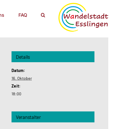
ns
FAQ
Details
Datum:
16. Oktober
Zeit:
18:00
Veranstalter