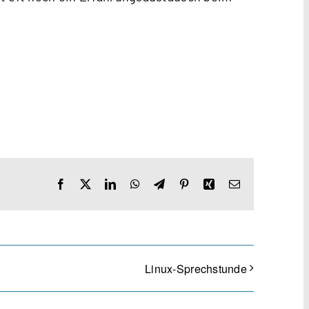
Facebook
X
LinkedIn
WhatsApp
Telegram
Pinterest
Xing
E-
Mail
Linux-Sprechstunde