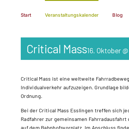
Zum
German
▼
Inhalt
Start
Veranstaltungskalender
Blog
springen
Critical Mass
16. Oktober @
Critical Mass ist eine weltweite Fahrrad­bewe
Individual­verkehr aufzu­zeigen. Grundlage bi
Ordnung.
Bei der Critical Mass Esslingen treffen sich 
Radfahrer zur gemeinsamen Fahrrad­ausfahrt d
auf dem Bahnhofsvorplatz. Im Anschluss find