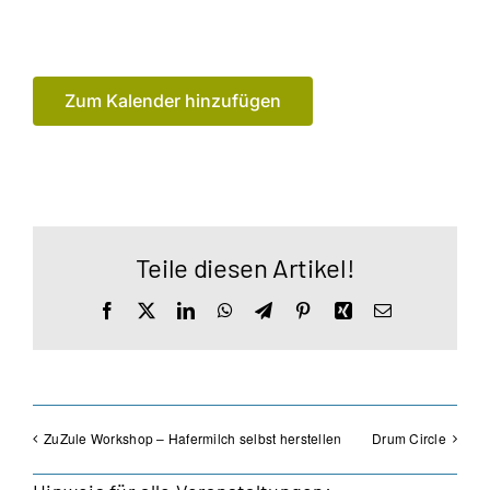
Zum Kalender hinzufügen
Teile diesen Artikel!
Facebook
X
LinkedIn
WhatsApp
Telegram
Pinterest
Xing
E-
Mail
ZuZule Workshop – Hafermilch selbst herstellen
Drum Circle