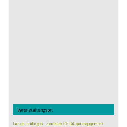
Aus datenschutzrechtlichen Gründen benötigt
Google Maps Ihre Einwilligung um geladen zu
werden. Mehr Informationen finden Sie unter
Datenschutzerklärung
.
Akzeptieren
Veranstaltungsort
Forum Esslingen – Zentrum für Bürgerengagement