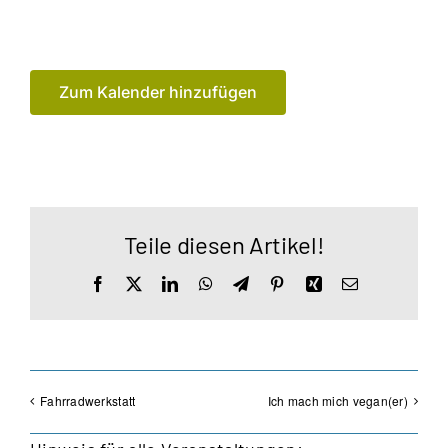
Zum Kalender hinzufügen
Teile diesen Artikel!
Facebook
X
LinkedIn
WhatsApp
Telegram
Pinterest
Xing
E-
Mail
Fahrradwerkstatt
Ich mach mich vegan(er)