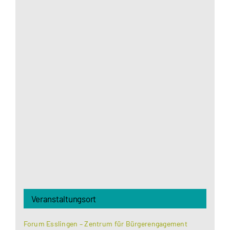
Aus datenschutzrechtlichen Gründen benötigt
Google Maps Ihre Einwilligung um geladen zu
werden. Mehr Informationen finden Sie unter
Datenschutzerklärung
.
Akzeptieren
Veranstaltungsort
Forum Esslingen – Zentrum für Bürgerengagement