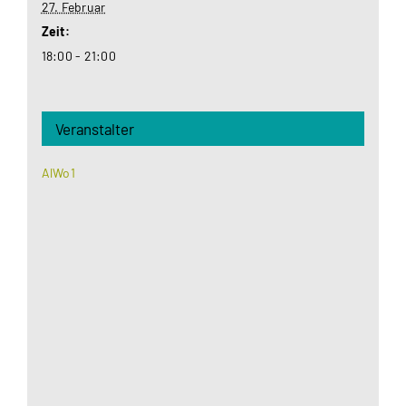
27. Februar
Zeit:
18:00 - 21:00
Veranstalter
AlWo1
Aus datenschutzrechtlichen Gründen benötigt
Google Maps Ihre Einwilligung um geladen zu
werden. Mehr Informationen finden Sie unter