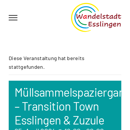
Zum
German
▼
Inhalt
springen
Diese Veranstaltung hat bereits
stattgefunden.
Müllsammelspaziergan
– Transition Town
Esslingen & Zuzule