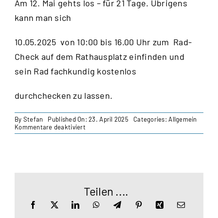
Am 12. Mai gehts los – für 21 Tage. Übrigens
kann man sich
10.05.2025 von 10:00 bis 16.00 Uhr zum Rad-
Check auf dem Rathausplatz einfinden und
sein Rad fachkundig kostenlos
durchchecken zu las­sen.
By
Stefan
Published On: 23. April 2025
Categories:
Allgemein
für
Kommentare deaktiviert
Stadtradeln
ab
12.
Mai
Teilen ....