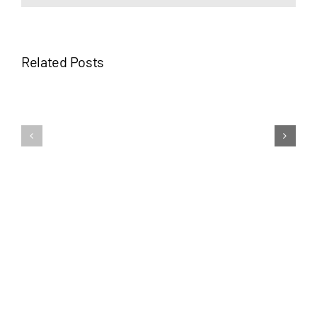
Related Posts
Auf
Tauschaktion
zum
Bezahlkarten
3.Esslinger
Esslingen
AktionsTa
KULTUR