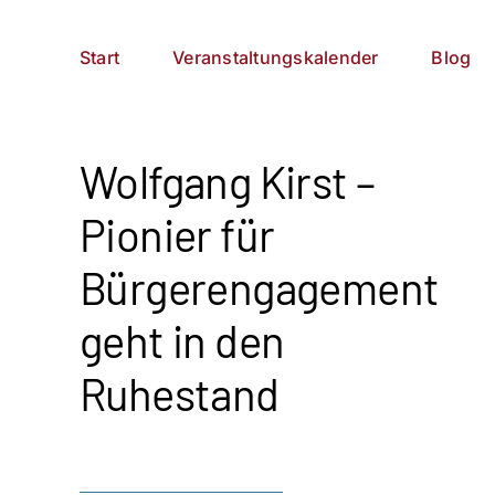
Zum
German
▼
Inhalt
Start
Veranstaltungskalender
Blog
springen
Wolfgang Kirst –
Pionier für
Bürgerengagement
geht in den
Ruhestand