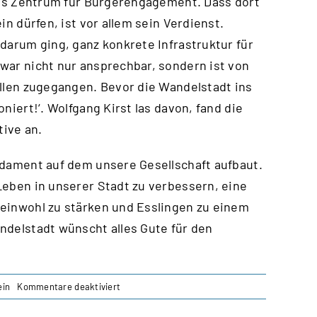
 das Zentrum für Bürgerengagement. Dass dort
in dürfen, ist vor allem sein Verdienst.
darum ging, ganz konkrete Infrastruktur für
war nicht nur ansprechbar, sondern ist von
ollen zugegangen. Bevor die Wandelstadt ins
niert!‘. Wolfgang Kirst las davon, fand die
tive an.
ndament auf dem unsere Gesellschaft aufbaut.
Leben in unserer Stadt zu verbessern, eine
meinwohl zu stärken und Esslingen zu einem
ndelstadt wünscht alles Gute für den
für
ein
Kommentare deaktiviert
Wolfgang
Kirst