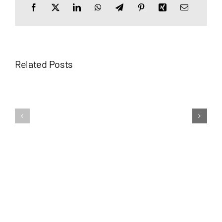
Related Posts
Auf
Tauschaktion
zum
Bezahlkarten
3.Esslinger
Esslingen
AktionsTa
KULTUR