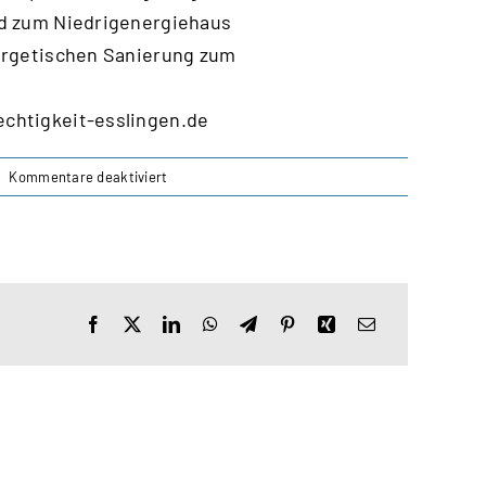
nd zum Niedrigenergiehaus
nergetischen Sanierung zum
chtigkeit-esslingen.de
für
Kommentare deaktiviert
Ist
ihr
Haus
fit
für
die
Zukunft?