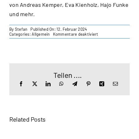
von Andreas Kemper, Eva Kienholz, Hajo Funke
und mehr.
By
Stefan
Published On: 12. Februar 2024
für
Categories:
Allgemein
Kommentare deaktiviert
Ist
Blau
das
neue
Braun?
Teilen ....
Related Posts