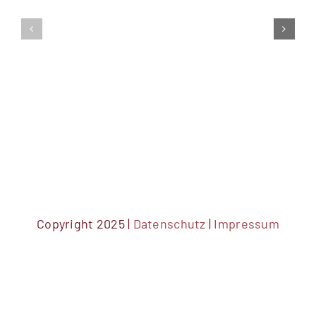
Auf
Tauschaktion
zum
Bezahlkarten
3.Esslinger
Esslingen
AktionsTa
KULTUR
Copyright 2025 |
Datenschutz
|
Impressum