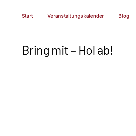
Zum
German
▼
Inhalt
Start
Veranstaltungskalender
Blog
springen
Bring mit – Hol ab!