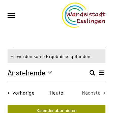
Zum
German
▼
Inhalt
springen
Veranstaltungen
Es wurden keine Ergebnisse gefunden.
Hinweis
Anstehende
Vera
Suche
Veran
Liste
Ansi
Datum
Navi
wählen.
Such
Veranstaltungen
Vorherige
Heute
Nächste
und
Veransta
Kalender abonnieren