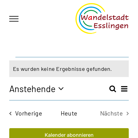
Zum
German
▼
Inhalt
springen
Veranstaltungen
Es wurden keine Ergebnisse gefunden.
Hinweis
Anstehende
Vera
Suche
Veran
Liste
Ansi
Datum
Navi
wählen.
Such
Veranstaltungen
Vorherige
Heute
Nächste
und
Veransta
Kalender abonnieren