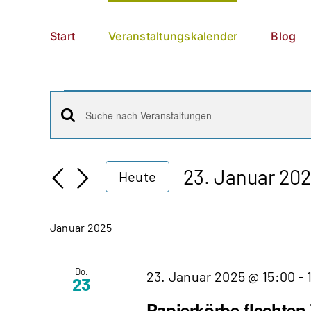
Zum
German
▼
Inhalt
Start
Veranstaltungskalender
Blog
springen
Veranstaltungen
Veranstaltungen
Bitte
Schlüsselwort
Suche
eingeben.
23. Januar 20
Heute
Suche
und
Datum
nach
wählen.
Ansichten,
Veranstaltungen
Januar 2025
Schlüsselwort.
Navigation
Do.
23. Januar 2025 @ 15:00
-
23
Papierkörbe flechten 