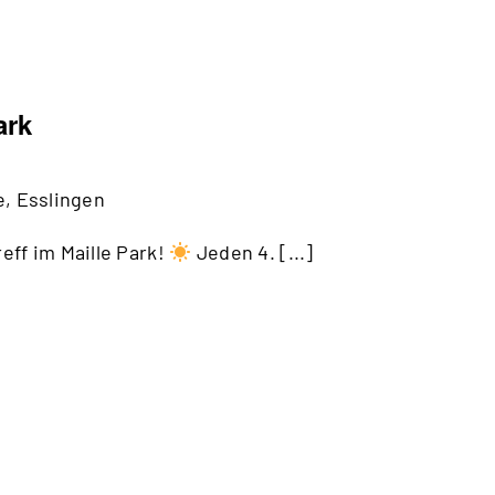
ueeres
effen
ark
m
rk
, Esslingen
ff im Maille Park!
Jeden 4. [...]