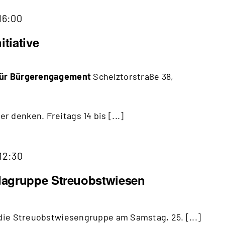
Beratung
16:00
Esslinger
itiative
Initiative
(bitte
 für Bürgerengagement
Schelztorstraße 38,
vorab
anmelden)
 denken. Freitags 14 bis [...]
12:30
dagruppe Streuobstwiesen
 die Streuobstwiesengruppe am Samstag, 25. [...]