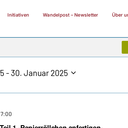
Initiativen
Wandelpost – Newsletter
Über u
25
 - 
30. Januar 2025
Papierkörbe
17:00
flechten
Teil 1 -Papierröllchen anfertigen-