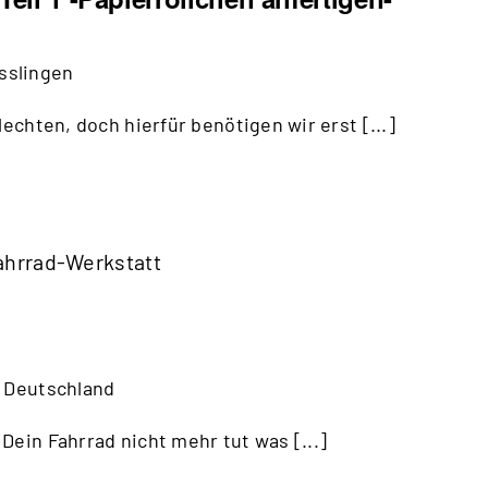
Teil
1
Esslingen
-
lechten, doch hierfür benötigen wir erst [...]
Papierröllchen
anfertigen-
ahrrad-Werkstatt
, Deutschland
Dein Fahrrad nicht mehr tut was [...]