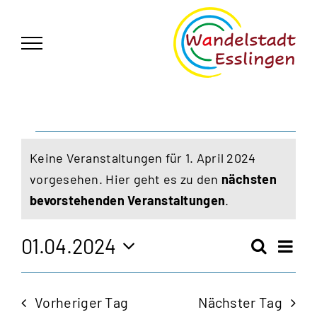
Zum
German
▼
Inhalt
springen
Veranstaltungen
Keine Veranstaltungen für 1. April 2024
für
vorgesehen. Hier geht es zu den
nächsten
Hinweis
bevorstehenden Veranstaltungen
.
1.
April
01.04.2024
Vera
Suche
Veran
Tag
Ansi
Datum
2024
Navi
wählen.
Such
Vorheriger Tag
Nächster Tag