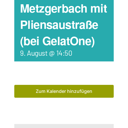
Metzgerbach mit
Pliensaustraße
(bei GelatOne)
9. August @ 14:50
Zum Kalender hinzufügen